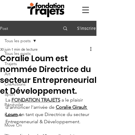
S'inscrire
Post
Tous les posts
30 juin
1 min de lecture
Tous les posts
Coralie Loum est
Trajets
nommée Directrice du
Art
secteur Entrepreneurial
CréActions
et Développement.
Sport
La 
FONDATION TRAJETS
 a le plaisir 
Bénévolat
d'annoncer l'arrivée de 
Coralie Girault 
Loum
 en tant que Directrice du secteur 
Katimavik
Entrepreneurial & Développement.
Move On