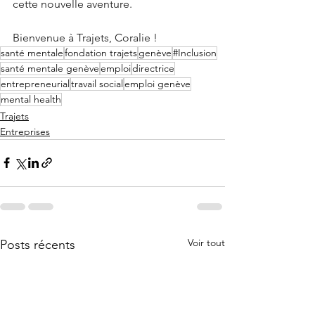
cette nouvelle aventure.
Bienvenue à Trajets, Coralie !
santé mentale
fondation trajets
genève
#Inclusion
santé mentale genève
emploi
directrice
entrepreneurial
travail social
emploi genève
mental health
Trajets
Entreprises
Voir tout
Posts récents