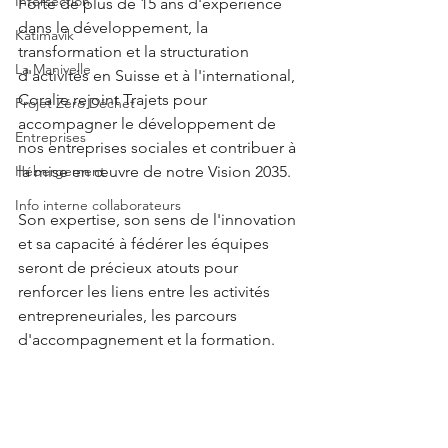
Intersection
Forte de plus de 15 ans d'expérience 
dans le développement, la 
Katimavik
transformation et la structuration 
La Manivelle
d'activités en Suisse et à l'international, 
Coralie rejoint Trajets pour 
Projet Zéro Déchet
accompagner le développement de 
Entreprises
nos entreprises sociales et contribuer à 
Hébergement
la mise en œuvre de notre Vision 2035.
Info interne collaborateurs
Son expertise, son sens de l'innovation 
et sa capacité à fédérer les équipes 
seront de précieux atouts pour 
renforcer les liens entre les activités 
entrepreneuriales, les parcours 
d'accompagnement et la formation.