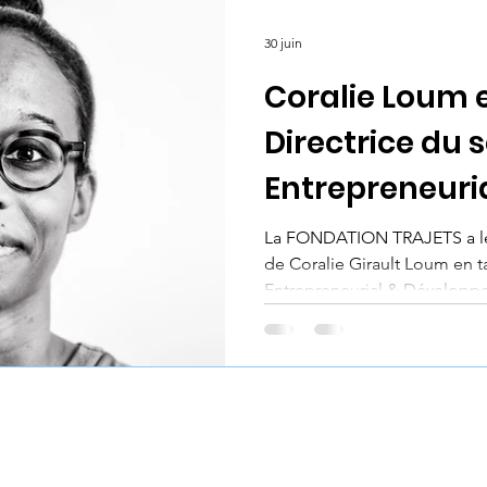
La Manivelle
Projet Zéro Déchet
Entrepri
30 juin
Coralie Loum
erne collaborateurs
Directrice du 
Entrepreneuria
Développemen
La FONDATION TRAJETS a le p
de Coralie Girault Loum en t
Entrepreneurial & Développ