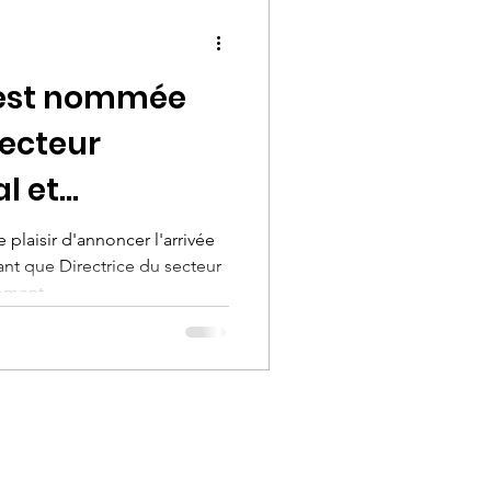
ses
 est nommée
secteur
l et
t.
laisir d'annoncer l'arrivée
ant que Directrice du secteur
ement.