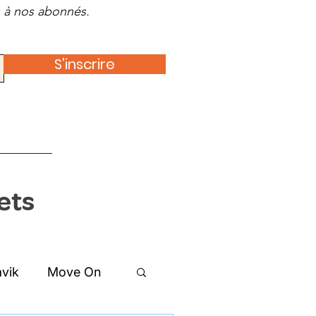
es à nos abonnés.
S'inscrire
ets
vik
Move On