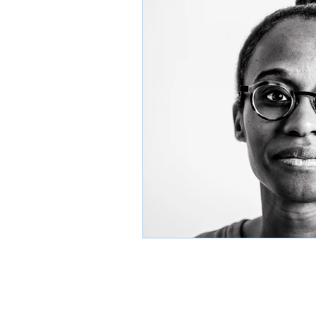
Intersection
Katimavik
Hébergement
Info int