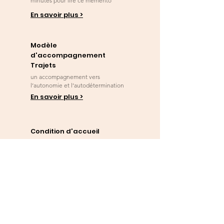
minutes pour lire ce mémento
En savoir plus >
Modèle
d'accompagnement
Trajets
un accompagnement vers
l’autonomie et l’autodétermination
En savoir plus >
Condition d'accueil
Tout ce qu'il faut savoir sur les
conditions d'admission
En savoir plus >