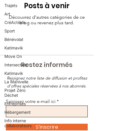
Posts à venir
Trajets
Art
Découvrez d'autres catégories de ce
CréActions
blog ou revenez plus tard.
Sport
Bénévolat
Katimavik
Move On
Restez informés
Intersection
Katimavik
Rejoignez notre liste de diffusion et profitez
La Manivelle
d'offres spéciales réservées à nos abonnés.
Projet Zéro
Déchet
Saisissez votre e-mail ici
Entreprises
Hébergement
Info interne
collaborateurs
S'inscrire