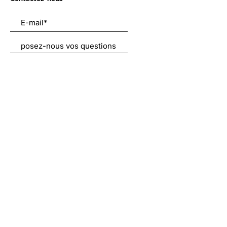
Envoyer
Liens utiles
À propos
Nous soutenir
Actualités
Emplois
Contact