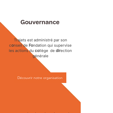
Gouvernance
Trajets est administré par son
c
o
nseil de
Fo
ndation qui supervise
les actions du
co
llège de
dir
ection
générale
Découvrir notre organisation