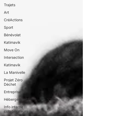
Trajets
Art
CréActions
Sport
Bénévolat
Katimavik
Move On
Intersection
Katimavik
La Manivelle
Projet Zéro
Déchet
Entreprises
Hébergement
Info interne
collaborateurs