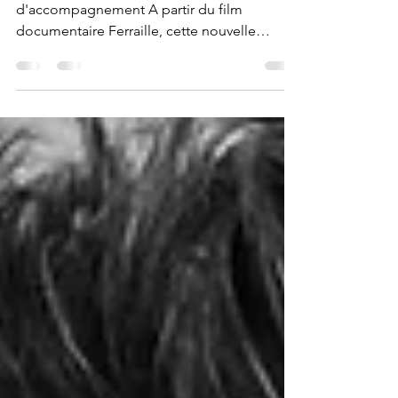
du Forum Trajets
Quand la mixité questionne la relation
d'accompagnement A partir du film
documentaire Ferraille, cette nouvelle
édition du Forum Trajets propose d'ouvrir un
espace de questionnement et de réflexion
autour de la problématique des affects, de la
“bonne distance” ou "la juste proximité"
dans la relation d'accompagnement. Dans
un contexte d'évolution de la relation
d'accompagnement vers plus
d’horizontalité, ces questions ne manquent
pas de bousculer certaines de nos certitudes