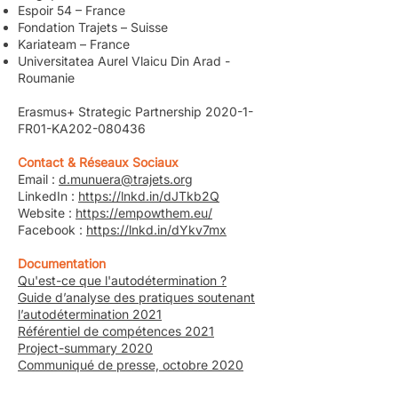
Espoir 54 – France
Fondation Trajets – Suisse
Kariateam – France
Universitatea Aurel Vlaicu Din Arad -
Roumanie
Erasmus+ Strategic Partnership 2020-1-
FR01-KA202-080436
Contact & Réseaux Sociaux
Email :
d.munuera@trajets.org
LinkedIn :
https://lnkd.in/dJTkb2Q
Website :
https://empowthem.eu/
Facebook :
https://lnkd.in/dYkv7mx
Documentation
Qu'est-ce que l'autodétermination ?
Guide d’analyse des pratiques soutenant
l’autodétermination 2021
Référentiel de compétences 2021
Project-summary 2020
Communiqué de presse, octobre 2020