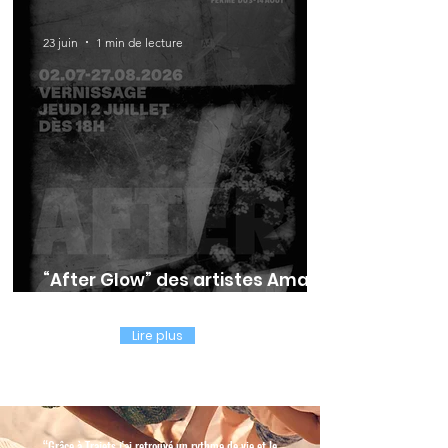
23 juin
1 min de lecture
“After Glow” des artistes Amalia
Chraïti-Martin et Benjamin Niang
Lire plus
“
Grâce à Trajets j'ai retrouvé un rythme de vie et le