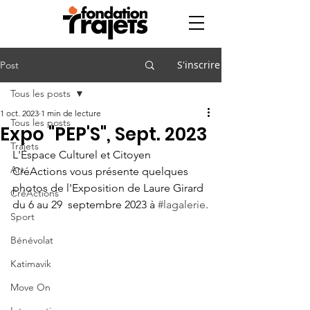
S'inscrire
Post
Tous les posts
1 oct. 2023
1 min de lecture
Tous les posts
Expo "PEP'S", Sept. 2023
Trajets
L'Espace Culturel et Citoyen 
Art
CréActions vous présente quelques 
photos de l'Exposition de Laure Girard 
CréActions
du 6 au 29  septembre 2023 à 
#lagalerie
.
Sport
Bénévolat
Katimavik
Move On