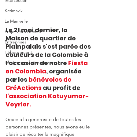
Intersection
Katimavik
La Manivelle
Le 21 mai dernier, la 
Projet Zéro Déchet
Maison de quartier de 
Entreprises
Plainpalais s'est parée des 
Hébergement
couleurs de la Colombie à 
l'occasion de notre 
Fiesta 
Info interne collaborateurs
en Colombia
, organisée 
par les 
bénévoles de 
CréActions
 au profit de 
l'association Katuyumar-
Veyrier.
Grâce à la générosité de toutes les 
personnes présentes, nous avons eu le 
plaisir de récolter la magnifique 