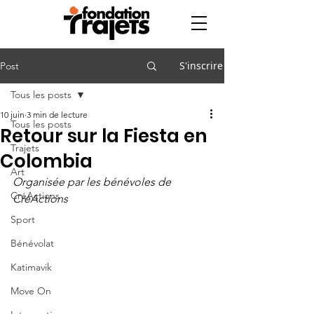
S'inscrire
Post
Tous les posts
10 juin
3 min de lecture
Tous les posts
Retour sur la Fiesta en
Trajets
Colombia
Art
Organisée par les bénévoles de 
CréActions
CréActions
Sport
Bénévolat
Katimavik
Move On