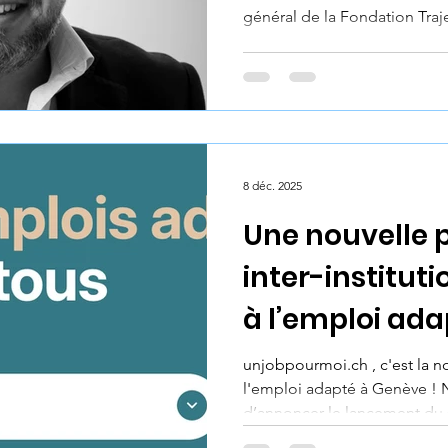
général de la Fondation Traje
8 déc. 2025
Une nouvelle 
inter-institut
à l’emploi ad
unjobpourmoi.ch , c'est la n
l'emploi adapté à Genève !
d’annoncer le lancement du 
d'une collaboration entre plu