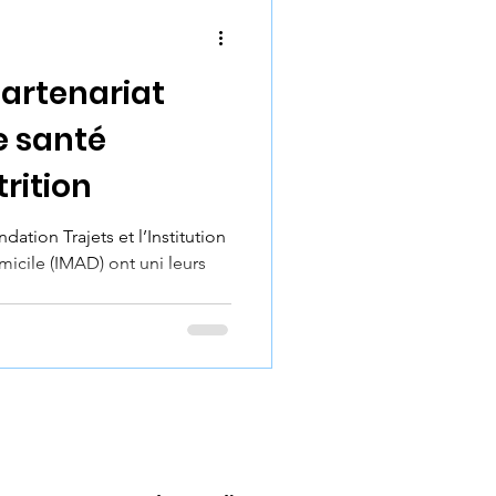
rofessionnelle ? Comment
e et solid
partenariat
e santé
rition
dation Trajets et l’Institution
icile (IMAD) ont uni leurs