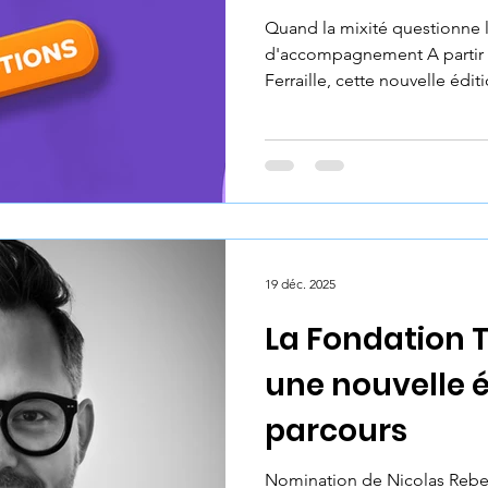
Quand la mixité questionne l
d'accompagnement A partir 
Ferraille, cette nouvelle édi
d'ouvrir un espace de quest
autour de la problématique d
distance” ou "la juste proxim
d'accompagnement. Dans un contexte d'évolution de la
relation d'accompagnement ve
questions ne manquent pas d
nos certitudes
19 déc. 2025
La Fondation T
une nouvelle 
parcours
Nomination de Nicolas Rebet