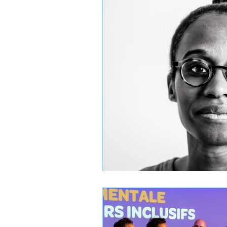
Intersection
Katimavik
Hébergement
Info int