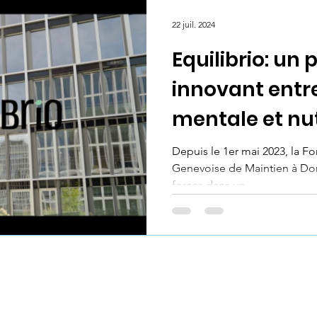
dynamique de réinsertion p
conjuguer réalité économiqu
22 juil. 2024
Equilibrio: un 
innovant entr
mentale et nut
Depuis le 1er mai 2023, la Fon
Genevoise de Maintien à Dom
forces dans un...