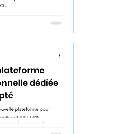
ts.
plateforme
ionnelle dédiée
apté
ouvelle plateforme pour
 Nous sommes ravis
site unjobpourmoi.ch , né
sieurs institutions dont