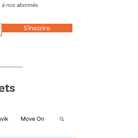
es à nos abonnés.
S'inscrire
ets
vik
Move On