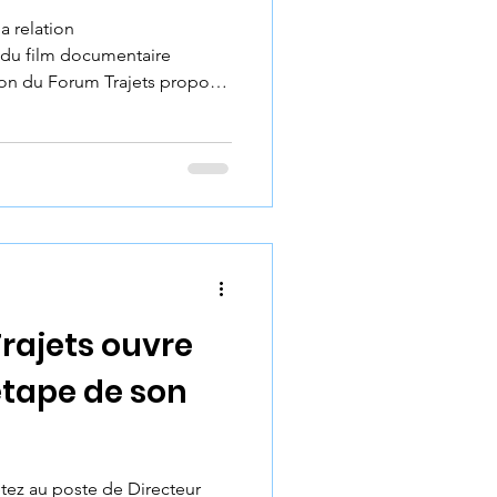
a relation
du film documentaire
tion du Forum Trajets propose
ionnement et de réflexion
es affects, de la “bonne
ité" dans la relation
rs plus d’horizontalité, ces
e bousculer certaines de
rajets ouvre
étape de son
ez au poste de Directeur