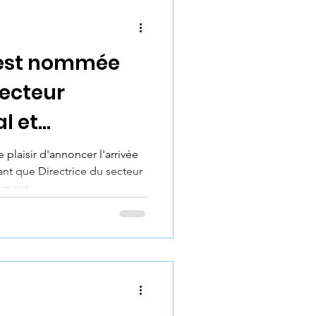
ses
 est nommée
secteur
l et
t.
laisir d'annoncer l'arrivée
ant que Directrice du secteur
ement.