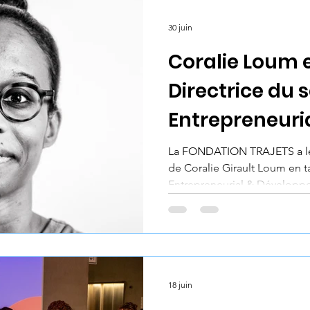
La Manivelle
Projet Zéro Déchet
Entrepri
30 juin
Coralie Loum
erne collaborateurs
Directrice du 
Entrepreneuria
Développemen
La FONDATION TRAJETS a le p
de Coralie Girault Loum en t
Entrepreneurial & Développ
18 juin