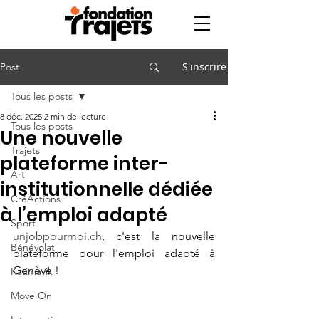
S'inscrire
Post
Tous les posts
8 déc. 2025
2 min de lecture
Tous les posts
Une nouvelle
Trajets
plateforme inter-
Art
institutionnelle dédiée
CréActions
à l’emploi adapté
Sport
unjobpourmoi.ch
, c'est la nouvelle 
Bénévolat
plateforme pour l'emploi adapté à 
Genève !
Katimavik
Move On