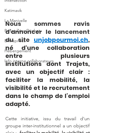
Intersection
Katimavik
La Manivelle
Nous sommes ravis 
d’annoncer le lancement 
Projet Zéro Déchet
du site 
unjobpourmoi.ch
, 
Entreprises
né d'une collaboration 
Hébergement
entre plusieurs 
Info interne collaborateurs
institutions dont Trajets, 
avec un objectif clair : 
faciliter la mobilité, la 
visibilité et le recrutement 
dans le champ de l’emploi 
adapté.
Cette initiative, issu du travail d'un 
groupe inter-institutionnel a un objectif 
clair :  
faciliter la mobilité, la visibilité et 