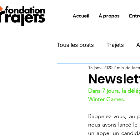
Accueil
À propos
Entr
Tous les posts
Trajets
A
15 janv. 2020
2 min de lect
Katimavik
Move On
Newslett
Dans 7 jours, la délé
Projet Zéro Déchet
Ent
Winter Games.
Rappelez vous, au pr
Info interne collaborateurs
nous avons lancé le p
un appel un candida