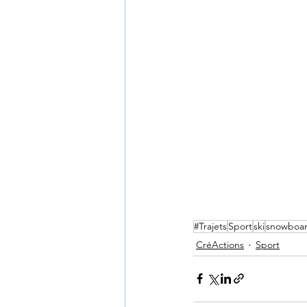
#Trajets
Sport
ski
snowboa
CréActions
Sport