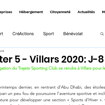
eprises
Hébergement
Citoyenneté
Actualités
M
rt
CréActions
Sport
Bénévolat
ure
Intersection
Katimavik
La Manivelle
er 5 - Villars 2020: J-8
gation du Trajets Sporting Club se rendra à Villars pour l
reprises
Hébergement
intemps dernier, en rentrant d’Abu Dhabi, des étoiles 
ari un peu fou de poursuivre l’aventure sportive et incl
ture pour développer une section « Sports d’Hiver ». 