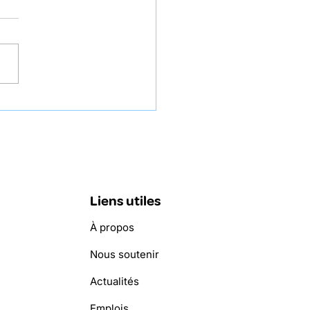
er Glow” des artistes
ia Chraïti-Martin et
jamin Niang
Liens utiles
À propos
Nous soutenir
Actualités
Emplois