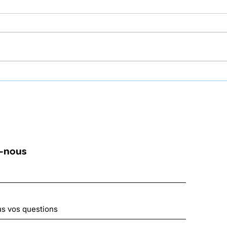
Ciné-club de CréActions :
“Aft
Projection du film "les
Amal
émotifs anonymes"
Ben
-nous