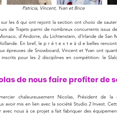
Patricia, Vincent, Yvan et Brice
 sur les 6 qui ont rejoint la section ont choisi de sauter l
eurs de Trajets parmi de nombreux concurrents issus de 
onaco, d’Andorre, du Lichtenstein, d’Irlande de San Ma
llande. En bref, le p r é t e x t e à d e belles rencont
 aux épreuves de Snowboard, Vincent et Yvan ont quant 
 inscrits pour les 2 disciplines en compétition: le Slal
olas de nous faire profiter de s
ercier chaleureusement Nicolas, Président de la d
us avoir mis en lien avec la société Studio 2 Invest. Cet
er avec nous à ce projet a fait fabriquer des équipemen