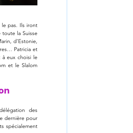
e pas. Ils iront 
toute la Suisse 
rin, d’Estonie, 
res… Patricia et 
à eux choisi le 
om et le Slalom 
on 
élégation des 
te dernière pour 
ts spécialement 