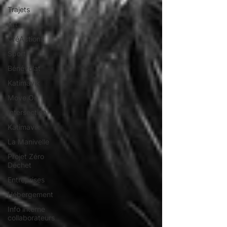
Trajets
Art
CréActions
Sport
Bénévolat
Katimavik
Move On
Intersection
Katimavik
La Manivelle
Projet Zéro
Déchet
Entreprises
Hébergement
Info interne
collaborateurs