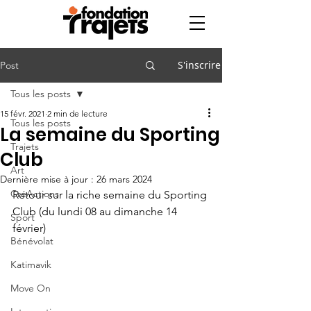
S'inscrire
Post
Tous les posts
15 févr. 2021
2 min de lecture
Tous les posts
La semaine du Sporting
Trajets
Club
Art
Dernière mise à jour :
26 mars 2024
CréActions
Retour sur la riche semaine du Sporting 
Club (du lundi 08 au dimanche 14 
Sport
février)
Bénévolat
Katimavik
Move On