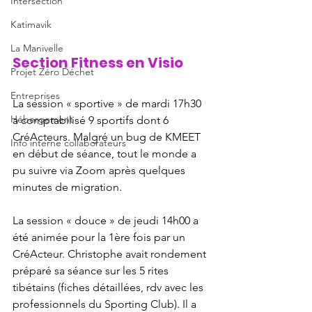
Intersection
Katimavik
La Manivelle
Section Fitness en Visio
Projet Zéro Déchet
Entreprises
La session « sportive » de mardi 17h30 
Hébergement
a comptabilisé 9 sportifs dont 6 
CréActeurs. Malgré un bug de KMEET 
Info interne collaborateurs
en début de séance, tout le monde a 
pu suivre via Zoom après quelques 
minutes de migration. 
La session « douce » de jeudi 14h00 a 
été animée pour la 1ère fois par un 
CréActeur. Christophe avait rondement 
préparé sa séance sur les 5 rites 
tibétains (fiches détaillées, rdv avec les 
professionnels du Sporting Club). Il a 