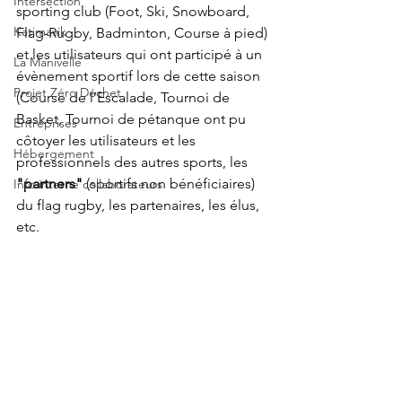
Intersection
sporting club (Foot, Ski, Snowboard, 
Katimavik
Flag-Rugby, Badminton, Course à pied) 
et les utilisateurs qui ont participé à un 
La Manivelle
évènement sportif lors de cette saison 
Projet Zéro Déchet
(Course de l’Escalade, Tournoi de 
Basket, Tournoi de pétanque ont pu 
Entreprises
côtoyer les utilisateurs et les 
Hébergement
professionnels des autres sports, les 
"partners"
 (sportifs non bénéficiaires) 
Info interne collaborateurs
du flag rugby, les partenaires, les élus, 
etc. 