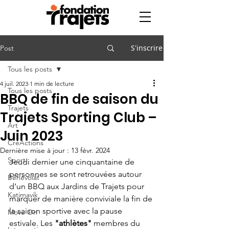
S'inscrire
Post
Tous les posts
4 juil. 2023
1 min de lecture
Tous les posts
BBQ de fin de saison du
Trajets
Trajets Sporting Club –
Art
Juin 2023
CréActions
Dernière mise à jour :
13 févr. 2024
Sport
Jeudi dernier une cinquantaine de 
personnes se sont retrouvées autour 
Bénévolat
d’un BBQ aux Jardins de Trajets pour 
Katimavik
marquer de manière conviviale la fin de 
la saison sportive avec la pause 
Move On
estivale. Les 
"athlètes"
 membres du 