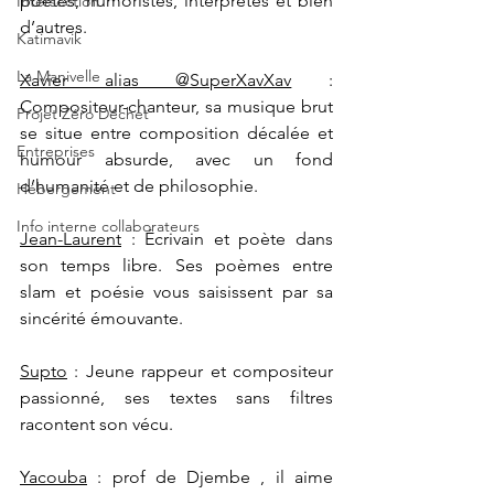
poètes, humoristes, interprètes et bien 
Intersection
d’autres.
Katimavik
La Manivelle
Xavier alias @SuperXavXav
 : 
Compositeur-chanteur, sa musique brut 
Projet Zéro Déchet
se situe entre composition décalée et 
Entreprises
humour absurde, avec un fond 
d’humanité et de philosophie.
Hébergement
Info interne collaborateurs
Jean-Laurent
 : Écrivain et poète dans 
son temps libre. Ses poèmes entre 
slam et poésie vous saisissent par sa 
sincérité émouvante.
Supto
 : Jeune rappeur et compositeur 
passionné, ses textes sans filtres 
racontent son vécu.
Yacouba
 : prof de Djembe , il aime 