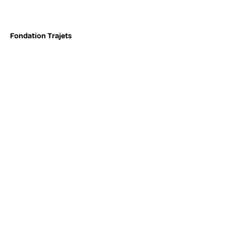
Fondation Trajets
Route de la Galaise 17A
1228 Plan-Les-Ouates
CH - Geneve
Tél
:
022 322 09 29
Avec le soutien de:
Contactez-nous