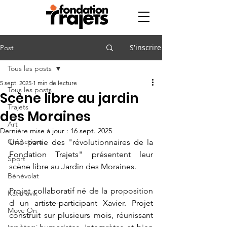
S'inscrire
Post
Tous les posts
5 sept. 2025
1 min de lecture
Tous les posts
Scène libre au jardin
Trajets
des Moraines
Art
Dernière mise à jour :
16 sept. 2025
CréActions
Une partie des "révolutionnaires de la 
Fondation Trajets" présentent leur 
Sport
scène libre au Jardin des Moraines.
Bénévolat
Projet collaboratif né de la proposition 
Katimavik
d un artiste-participant Xavier. Projet 
Move On
construit sur plusieurs mois, réunissant 