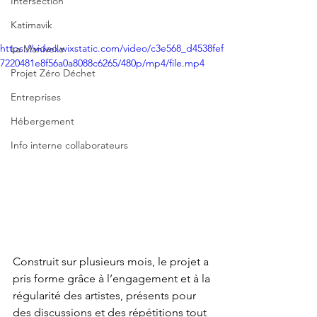
Intersection
Katimavik
https://video.wixstatic.com/video/c3e568_d4538fef
La Manivelle
7220481e8f56a0a8088c6265/480p/mp4/file.mp4
Projet Zéro Déchet
Entreprises
Hébergement
Info interne collaborateurs
Construit sur plusieurs mois, le projet a 
pris forme grâce à l’engagement et à la 
régularité des artistes, présents pour 
des discussions et des répétitions tout 