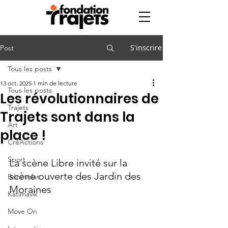
S'inscrire
Post
Tous les posts
13 oct. 2025
1 min de lecture
Tous les posts
Les révolutionnaires de
Trajets
Trajets sont dans la
Art
place !
CréActions
Sport
La scène Libre invité sur la 
scène ouverte des Jardin des 
Bénévolat
Moraines 
Katimavik
Move On