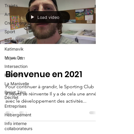
Trajets
Art
Load video
CréActions
Sport
Bénévolat
Katimavik
Move On
25 janv. 2021
Intersection
Bienvenue en 2021
Katimavik
La Manivelle
Pour continuer à grandir, le Sporting Club
Projet Zéro
#Trajets se réinvente Il y a de cela une année,
Déchet
avec le développement des activités...
Entreprises
Hébergement
Info interne
collaborateurs