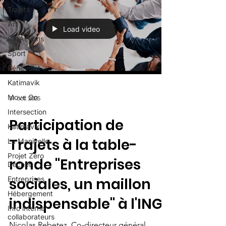
Trajets
Art
Load video
CréActions
Sport
Bénévolat
Katimavik
Move On
31 oct. 2025
Intersection
Participation de
Katimavik
Trajets à la table-
La Manivelle
Projet Zéro
ronde "Entreprises
Déchet
Entreprises
sociales, un maillon
Hébergement
indispensable" à l'INGE
Info interne
collaborateurs
Nicolas Rebetez, Co-directeur général