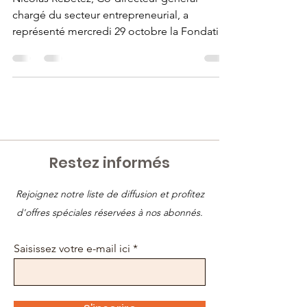
chargé du secteur entrepreneurial, a
représenté mercredi 29 octobre la Fondation
Trajets lors de la table-ronde intitulée «
Entreprises sociales, un maillon
indispensable à la réinsertion ? », organisée
par Institut National Genevois (INGE) à
Genève. La discussion portait sur des
questions clés : Quelle place pour les
entreprises sociales dans la dynamique de
Restez informés
réinsertion professionnelle ? Comment
conjuguer réalité économique et solid
Rejoignez notre liste de diffusion et profitez
d'offres spéciales réservées à nos abonnés.
Saisissez votre e-mail ici