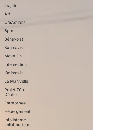
Trajets
Art
CréActions
Sport
Bénévolat
Katimavik
Move On
Intersection
Katimavik
La Manivelle
Projet Zéro
Déchet
Entreprises
Hébergement
Info interne
collaborateurs