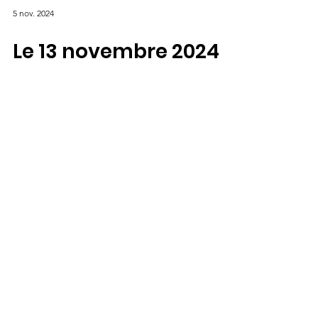
5 nov. 2024
Le 13 novembre 2024
de 16h à 19h chez
CréActions,
lancement du livre
issu du projet « Au
cœur de la bulle », né
de la campagne
fédérale "Avenir
inclusif"