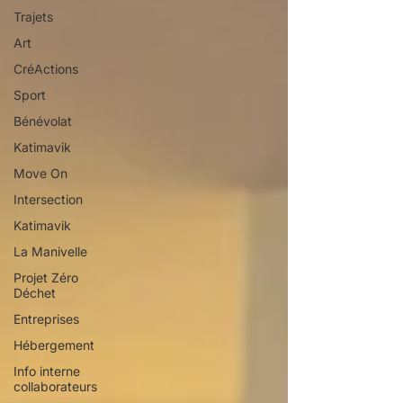
Trajets
Art
CréActions
Sport
Bénévolat
Katimavik
Move On
Intersection
Katimavik
La Manivelle
Projet Zéro
Déchet
Entreprises
Hébergement
Info interne
collaborateurs