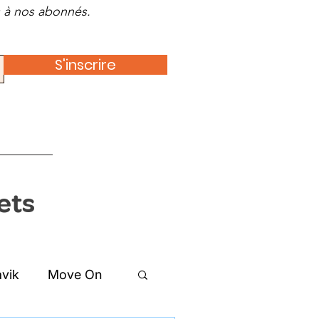
es à nos abonnés.
S'inscrire
ets
vik
Move On