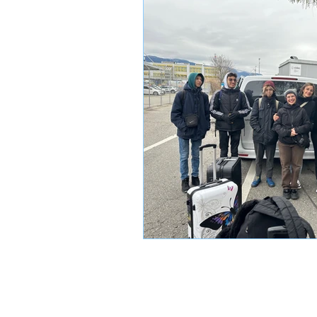
Intersection
Katimavik
Hébergement
Info int