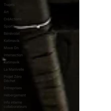
Trajets
Art
CréActions
Sport
Bénévolat
Katimavik
Move On
Intersection
Katimavik
La Manivelle
Projet Zéro
Déchet
Entreprises
Hébergement
Info interne
collaborateurs