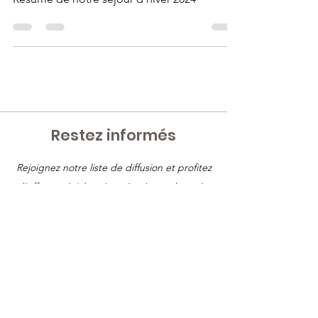
Résumé de notre séjour d'hiver 2024
Restez informés
Rejoignez notre liste de diffusion et profitez
d'offres spéciales réservées à nos abonnés.
Saisissez votre e-mail ici
S'inscrire