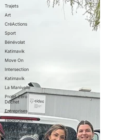
Trajets
Art
CréActions
Sport
Bénévolat
Katimavik
Move On
Intersection
Katimavik
La Manivelle
Projet Zéro
Déchet
Entreprises
Hébergement
Info interne
collaborateurs