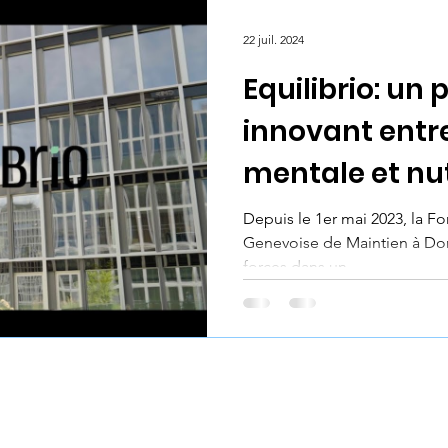
La Manivelle
Projet Zéro Déchet
Entrepri
22 juil. 2024
Equilibrio: un 
erne collaborateurs
innovant entr
mentale et nut
Depuis le 1er mai 2023, la Fon
Genevoise de Maintien à Dom
forces dans un...