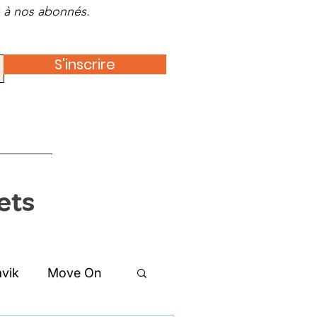
es à nos abonnés.
S'inscrire
ets
vik
Move On