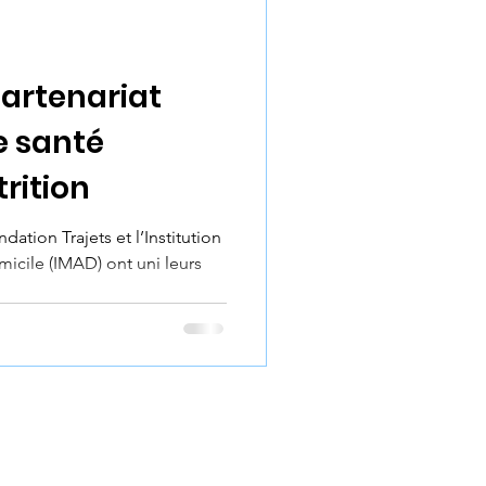
ses
partenariat
e santé
rition
dation Trajets et l’Institution
icile (IMAD) ont uni leurs