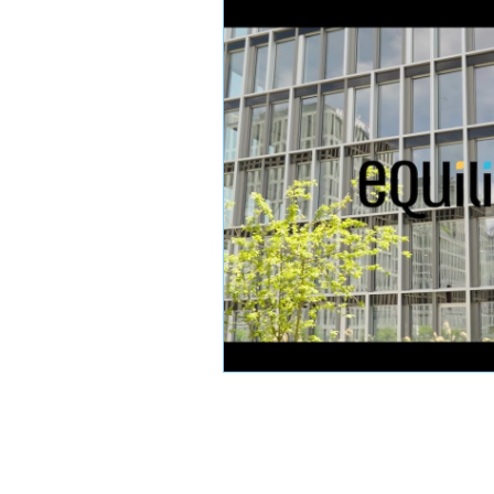
Intersection
Katimavik
Hébergement
Info int