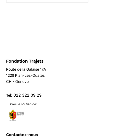
e
r
m
i
n
é
Fondation Trajets
Route de la Galaise 17A
1228 Plan-Les-Ouates
CH - Geneve
Tél
:
022 322 09 29
Avec le soutien de:
Contactez-nous