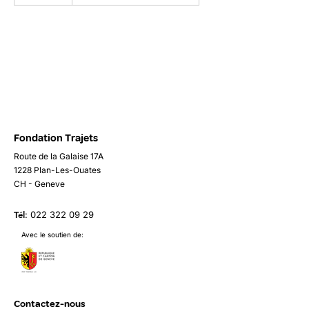
e
r
m
i
n
é
Fondation Trajets
Route de la Galaise 17A
1228 Plan-Les-Ouates
CH - Geneve
Tél
:
022 322 09 29
Avec le soutien de:
Contactez-nous