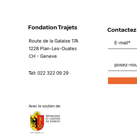
m
i
n
é
Fondation Trajets
Contactez
Route de la Galaise 17A
1228 Plan-Les-Ouates
CH - Geneve
Tél
:
022 322 09 29
Avec le soutien de: