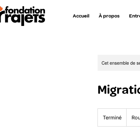
Accueil
À propos
Entr
Cet ensemble de sé
Migrati
Terminé
T
Rou
e
r