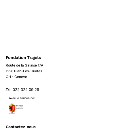
e
r
m
i
n
é
Fondation Trajets
Route de la Galaise 17A
1228 Plan-Les-Ouates
CH - Geneve
Tél
:
022 322 09 29
Avec le soutien de:
Contactez-nous