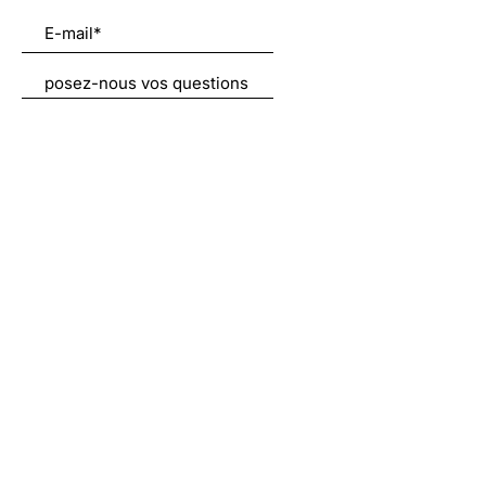
Envoyer
Liens utiles
À propos
Nous soutenir
Actualités
Emplois
Contact