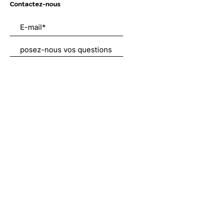
Contactez-nous
Envoyer
Liens utiles
À propos
Nous soutenir
Actualités
Emplois
Contact