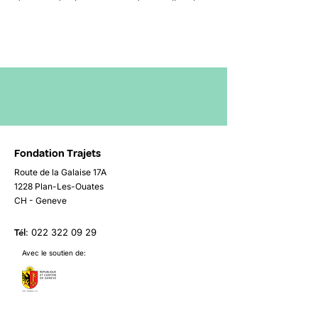
douceur du climat. Le soir du Réveillon, le
majestueux feu d’artifice, tiré pour
l’occasion, est visible depuis les plages.
Activités
Plage, feux d’artifice, balade
Hébergement Hôtel Sunset Bay****,
Chambres simples
Déplacements
Fondation Trajets
Avion
Route de la Galaise 17A
1228 Plan-Les-Ouates
Niveau: Tranquille
CH - Geneve
Prix: 1600.-
Tél
:
022 322 09 29
Avec le soutien de: