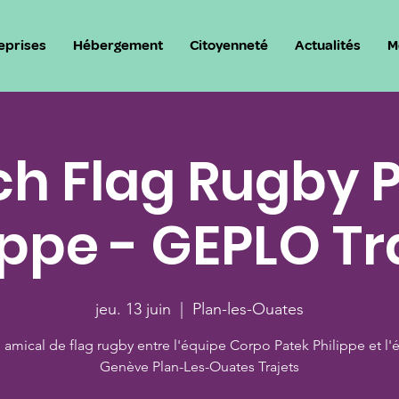
eprises
Hébergement
Citoyenneté
Actualités
M
h Flag Rugby 
ippe - GEPLO Tr
jeu. 13 juin
  |  
Plan-les-Ouates
 amical de flag rugby entre l'équipe Corpo Patek Philippe et l'
Genève Plan-Les-Ouates Trajets