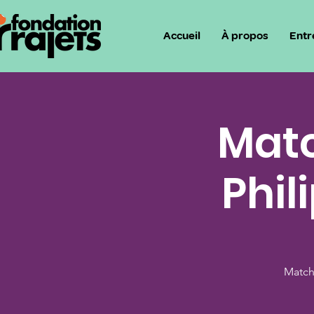
Accueil
À propos
Entr
Matc
Phil
Match