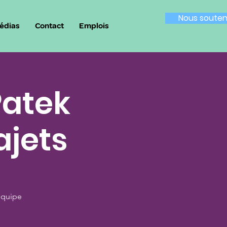
Nous souten
édias
Contact
Emplois
Patek
ajets
équipe