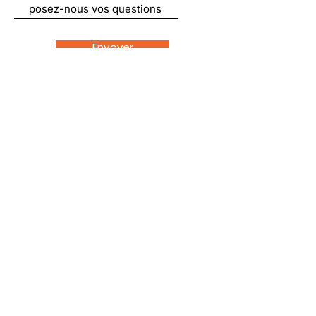
Envoyer
Liens utiles
À propos
Nous soutenir
Actualités
Emplois
Contact