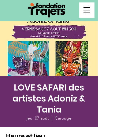
LOVE SAFARI des
artistes Adoniz &
Tania
jeu. 07 août
  |  
Carouge
Heure et lieu