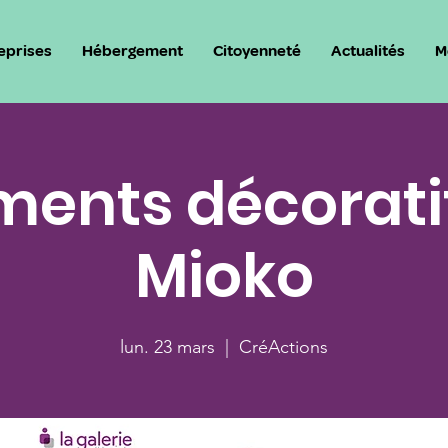
eprises
Hébergement
Citoyenneté
Actualités
M
ents décoratif
Mioko
lun. 23 mars
  |  
CréActions