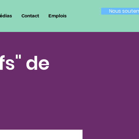
Nous souten
édias
Contact
Emplois
s" de