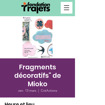
Fragments
décoratifs" de
Mioko
ven. 13 mars
  |  
CréActions
Heure et lieu