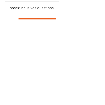
Envoyer
Liens utiles
À propos
Nous soutenir
Actualités
Emplois
Contact