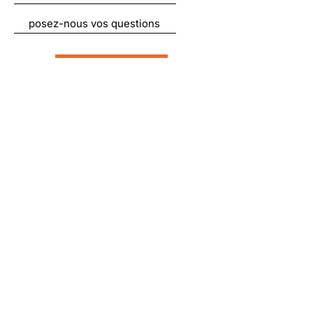
Envoyer
Liens utiles
À propos
Nous soutenir
Actualités
Emplois
Contact