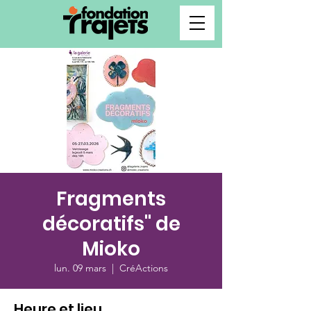
Fragments
décoratifs" de
Mioko
lun. 09 mars
  |  
CréActions
Heure et lieu