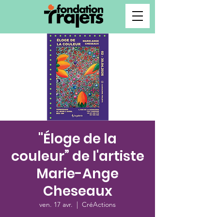
"Éloge de la
couleur” de l'artiste
Marie-Ange
Cheseaux
ven. 17 avr.
  |  
CréActions