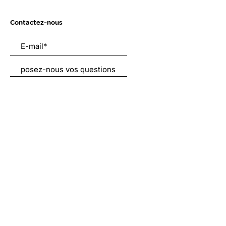
Contactez-nous
Envoyer
Liens utiles
À propos
Nous soutenir
Actualités
Emplois
Contact