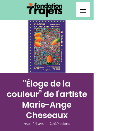
"Éloge de la
couleur” de l'artiste
Marie-Ange
Cheseaux
mar. 14 avr.
  |  
CréActions