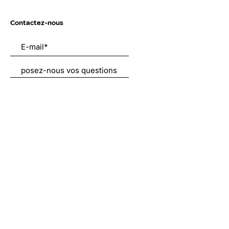
Contactez-nous
Envoyer
Liens utiles
À propos
Nous soutenir
Actualités
Emplois
Contact