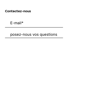
Contactez-nous
Envoyer
Liens utiles
À propos
Nous soutenir
Actualités
Emplois
Contact