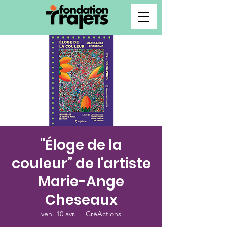
"Éloge de la
couleur” de l'artiste
Marie-Ange
Cheseaux
ven. 10 avr.
  |  
CréActions