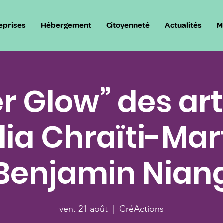
eprises
Hébergement
Citoyenneté
Actualités
M
er Glow” des art
ia Chraïti-Mart
Benjamin Nian
ven. 21 août
  |  
CréActions