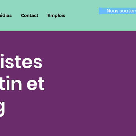
Nous souten
édias
Contact
Emplois
istes
in et
g