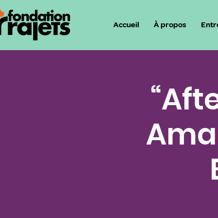
Accueil
À propos
Entr
“Aft
Amal