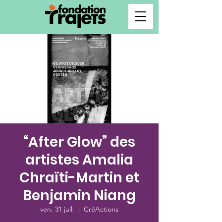
“After Glow” des
artistes Amalia
Chraïti-Martin et
Benjamin Niang
ven. 31 juil.
  |  
CréActions