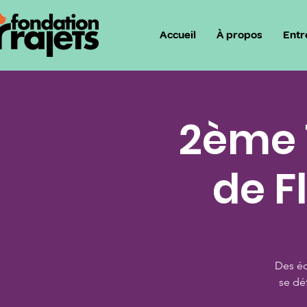
Accueil
À propos
Entr
2ème 
de F
Des éq
se dé