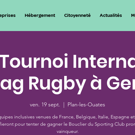
eprises
Hébergement
Citoyenneté
Actualités
M
Tournoi Interna
lag Rugby à G
ven. 19 sept.
  |  
Plan-les-Ouates
uipes inclusives venues de France, Belgique, Italie, Espagne et
fieront pour tenter de gagner le Bouclier du Sporting Club pro
vainqueur.