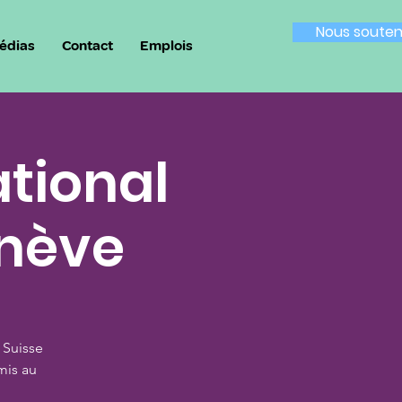
Nous souten
édias
Contact
Emplois
tional
enève
 Suisse
mis au