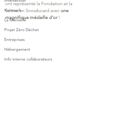
Intersection
ont représenté la Fondation et la 
Katimavik
Suisse en Snowboard avec 
une 
magnifique médaille d'or 
!
La Manivelle
Projet Zéro Déchet
Entreprises
Hébergement
Info interne collaborateurs