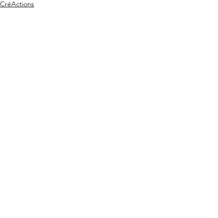
CréActions
Sport
Voir tout
Posts récents