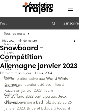
S'inscrire
Post
Tous les posts
1 févr. 2023
1 min de lecture
Tous les posts
Snowboard -
Trajets
Compétition
Art
Allemagne janvier 2023
CréActions
Dernière mise à jour :
11 avr. 2024
Sport
Comme alternative aux 
World Winter 
Games
 qui auraient dû avoir lieu à 
Bénévolat
Kazan en janvier 2023, Team 
Katimavik
Switzerland 2022 participa aux 
Jeux 
d’hiver bavarois à Bad Tölz
 du 23 au 26 
Move On
janvier 2023. Brice et Edouard (coach) 