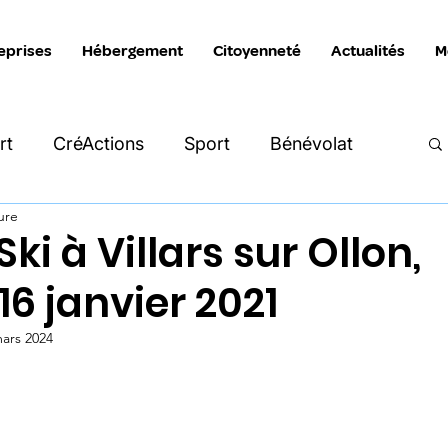
eprises
Hébergement
Citoyenneté
Actualités
M
rt
CréActions
Sport
Bénévolat
ure
Intersection
Katimavik
La Manivelle
ki à Villars sur Ollon,
6 janvier 2021
reprises
Hébergement
ars 2024