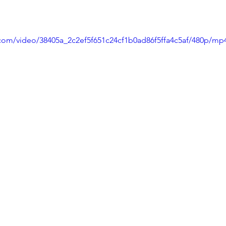
c.com/video/38405a_2c2ef5f651c24cf1b0ad86f5ffa4c5af/480p/mp