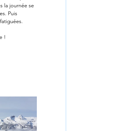
s la journée se 
es. Puis 
fatiguées.
e !