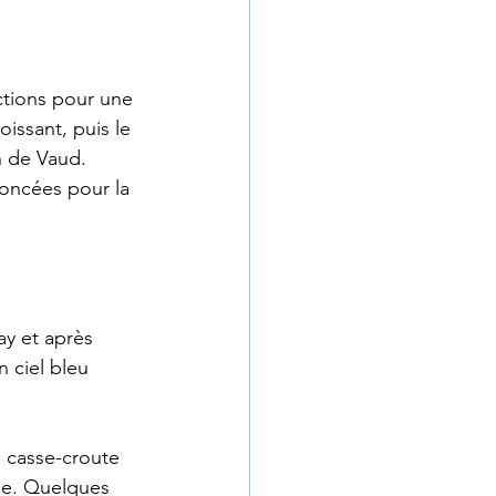
ctions pour une 
oissant, puis le 
n de Vaud. 
noncées pour la 
ay et après 
 ciel bleu 
e casse-croute 
ine. Quelques 