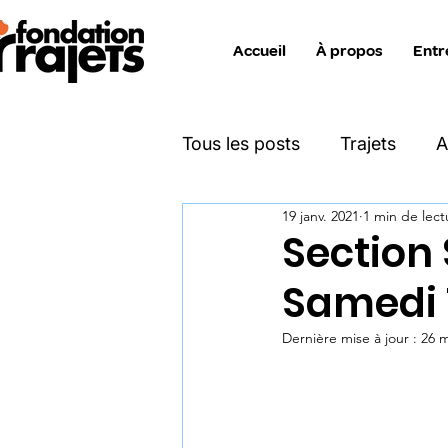
Accueil
À propos
Entr
Tous les posts
Trajets
A
19 janv. 2021
1 min de lect
Katimavik
Move On
Section S
Samedi 1
Projet Zéro Déchet
Ent
Dernière mise à jour :
26 m
Info interne collaborateurs