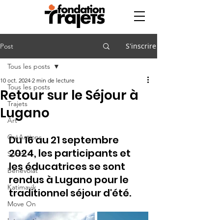
S'inscrire
Post
Tous les posts
10 oct. 2024
2 min de lecture
Tous les posts
Retour sur le Séjour à
Trajets
Lugano
Art
CréActions
Du 16 au 21 septembre 
2024, les participants et 
Sport
les éducatrices se sont 
Bénévolat
rendus à Lugano pour le 
Katimavik
traditionnel séjour d'été. 
Move On