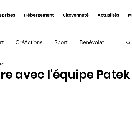
eprises
Hébergement
Citoyenneté
Actualités
M
rt
CréActions
Sport
Bénévolat
ure
Intersection
Katimavik
La Manivelle
re avec l'équipe Patek
reprises
Hébergement