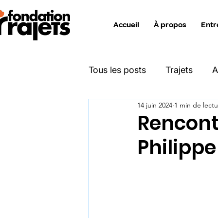
Accueil
À propos
Entr
Tous les posts
Trajets
A
14 juin 2024
1 min de lect
Katimavik
Move On
Rencont
Philippe
Projet Zéro Déchet
Ent
Info interne collaborateurs