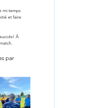
me mi-temps 
tié et faire 
 succès! À 
 match.
es par 