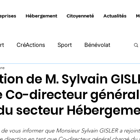
eprises
Hébergement
Citoyenneté
Actualités
M
rt
CréActions
Sport
Bénévolat
ure
Intersection
Katimavik
La Manivelle
ion de M. Sylvain GISL
e Co-directeur général
reprises
Hébergement
du secteur Hébergem
r de vous informer que Monsieur Sylvain GISLER a rejoint
e direction en tant que Co-directeur général chargé du 