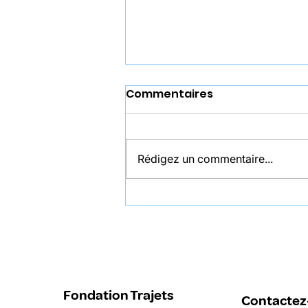
Commentaires
Rédigez un commentaire...
Coralie Loum est
nommée Directrice du
secteur Entrepreneurial
et Développement.
Fondation Trajets
Contactez