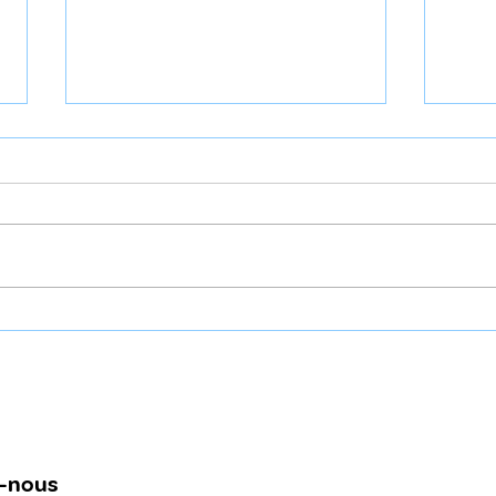
Pas d'excuse : on
“Aft
n'annule pas une
Amal
Journée des bonnes
Ben
nouvelles !
-nous