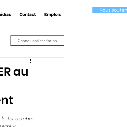
Nous souten
édias
Contact
Emplois
Connexion/Inscription
ER au
ent
 le 1er octobre 
secteur 