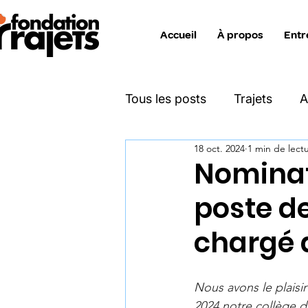
Accueil
À propos
Entr
Tous les posts
Trajets
A
18 oct. 2024
1 min de lect
Katimavik
Move On
Nominat
poste d
Projet Zéro Déchet
Ent
chargé 
Info interne collaborateurs
Nous avons le plaisi
2024 notre collège d