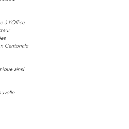
à l’Office 
teur 
es 
on Cantonale 
ique ainsi 
uvelle 