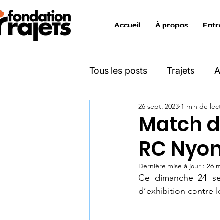
Accueil
À propos
Entr
Tous les posts
Trajets
A
26 sept. 2023
1 min de lec
Katimavik
Move On
Match d
RC Nyon
Projet Zéro Déchet
Ent
Dernière mise à jour :
26 m
Ce dimanche 24 se
Info interne collaborateurs
d’exhibition contre l