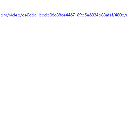
ic.com/video/ce0cdc_bcdd06c88ce4467189b5e6834b88afaf/480p/