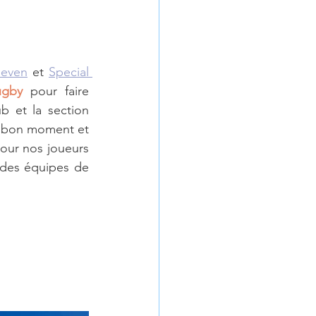
Seven
 et 
Special 
ugby
 pour faire 
 et la section 
 bon moment et 
our nos joueurs 
 des équipes de 