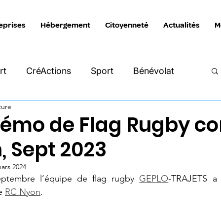
eprises
Hébergement
Citoyenneté
Actualités
M
rt
CréActions
Sport
Bénévolat
ture
Intersection
Katimavik
La Manivelle
émo de Flag Rugby con
, Sept 2023
reprises
Hébergement
ars 2024
ptembre l’équipe de flag rugby 
GEPLO
-TRAJETS a 
e 
RC Nyon
.