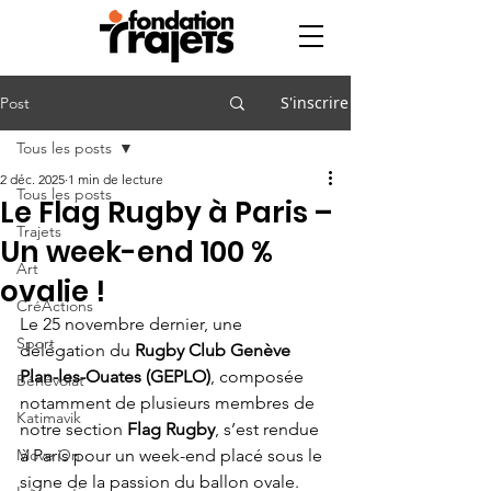
S'inscrire
Post
Tous les posts
2 déc. 2025
1 min de lecture
Tous les posts
Le Flag Rugby à Paris –
Trajets
Un week-end 100 %
Art
ovalie !
CréActions
Le 25 novembre dernier, une 
Sport
délégation du 
Rugby Club Genève 
Plan-les-Ouates (GEPLO)
, composée 
Bénévolat
notamment de plusieurs membres de 
Katimavik
notre section 
Flag Rugby
, s’est rendue 
Move On
à Paris pour un week-end placé sous le 
signe de la passion du ballon ovale.