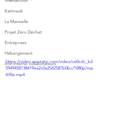
Intersection
Katimavik
La Manivelle
Projet Zéro Déchet
Entreprises
Hébergement
https://video.wixstatic.com/video/ce0cdc_b2
Info interne collaborateurs
5949458138419ea2c0a2542587b0bc/1080p/mp
4/file.mp4